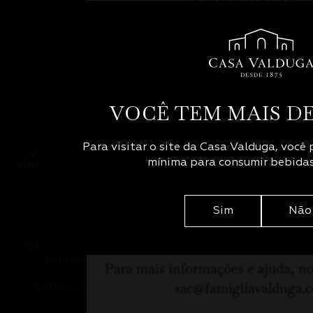
VOCÊ TEM MAIS DE
Para visitar o site da Casa Valduga, você p
Via Trento 2355 - Linha Leopoldina - Vale dos
mínima para consumir bebidas 
Vinhedos - Bento Goncalves - RS - CEP: 95701-720
54 2105.3122
Trabalhe conosco
Sim
Não
Canal de Ética
Política de privacidade
Política de cookies
Relatório de Transparência e Igualdade Salarial
© 2026 Casa Valduga. Todos os direitos reservados.
Desenvolvido por
Orgã
&
LM.