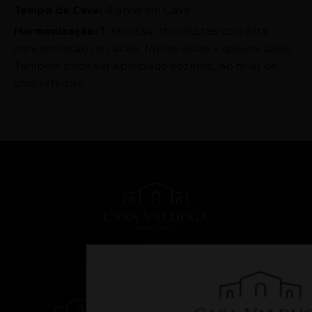
Tempo de Cave:
4 anos em Cave
Harmonização:
Tiramissú, chocolates com alta
concentração de cacau, frutas secas e queijos azuis.
Também pode ser apreciado sozinho, ao final de
uma refeição.