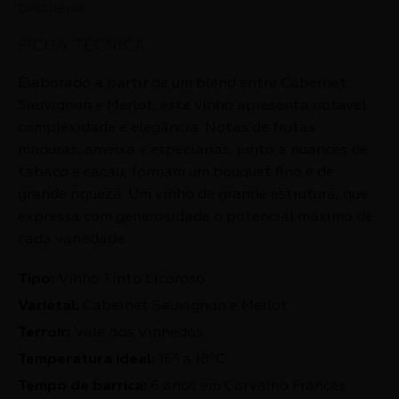
brasileira.
FICHA TÉCNICA
Elaborado a partir de um blend entre Cabernet
Sauvignon e Merlot, este vinho apresenta notável
complexidade e elegância. Notas de frutas
maduras, ameixa e especiarias, junto a nuances de
tabaco e cacau, formam um bouquet fino e de
grande riqueza. Um vinho de grande estrutura, que
expressa com generosidade o potencial máximo de
cada variedade.
Tipo:
Vinho Tinto Licoroso
Varietal:
Cabernet Sauvignon e Merlot
Terroir:
Vale dos Vinhedos
Temperatura ideal:
16º a 18ºC
Tempo de barrica:
6 anos em Carvalho Francês